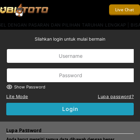
Live Chat
EL DENGAN PASARAN DAN PILIHAN TARUHAN LENGKAP | BISA D
Silahkan login untuk mulai bermain
Show Password
Lite Mode
Lupa password?
Login
Lupa Password
Anda harus mengisi semua data dibawah dengan benar.